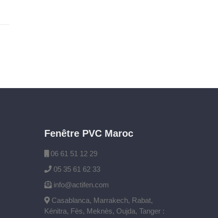
Fenêtre PVC Maroc
06 61 51 12 29
05 35 61 62 33
info@actifen.com
Casablanca, Marrakech, Rabat,
Kénitra, Fès, Meknès, Oujda, Tanger :