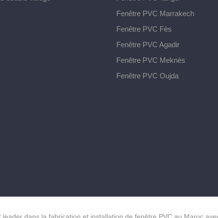
Fenêtre PVC Marrakech
Fenêtre PVC Fès
Fenêtre PVC Agadir
Fenêtre PVC Meknès
Fenêtre PVC Oujda
leader dans la fabrication et installation de fenêtre PVC au Maroc av