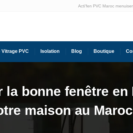
Acti'fen PVC Maroc menuiseri
 Vitrage PVC
Isolation
Blog
Boutique
Co
 la bonne fenêtre en 
otre maison au Maroc