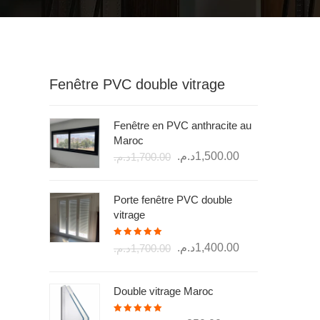
Fenêtre PVC double vitrage
Fenêtre en PVC anthracite au
Maroc
Le
Le
د.م.
1,500.00
د.م.
1,700.00
prix
prix
initial
actuel
Porte fenêtre PVC double
était :
est :
vitrage
1,500.00د.م..
1,700.00د.م..
Note
5.00
Le
Le
د.م.
1,400.00
د.م.
1,700.00
sur 5
prix
prix
initial
actuel
Double vitrage Maroc
était :
est :
1,400.00د.م..
1,700.00د.م..
Note
5.00