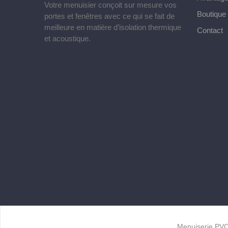
Votre menuisier conçoit sur mesure vos
Boutique
portes et fenêtres avec ce qui se fait de
meilleure en matière d’isolation thermique
Contact
et acoustique.
Menuiserie PVC 