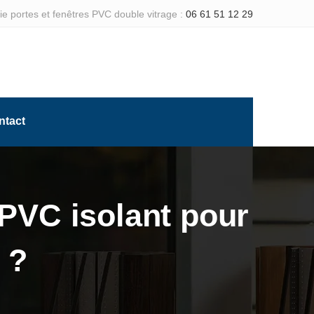
e portes et fenêtres PVC double vitrage :
06 61 51 12 29
ntact
PVC isolant pour
 ?