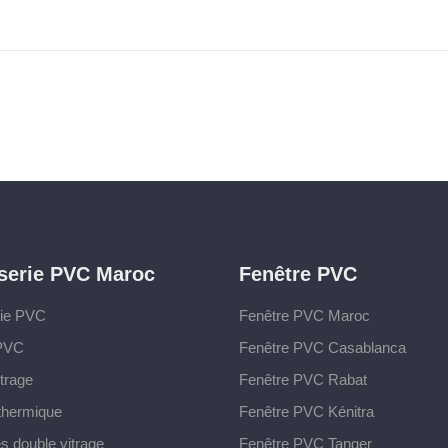
serie PVC Maroc
Fenêtre PVC
rie PVC
Fenêtre PVC Maroc
 PVC
Fenêtre PVC Casablanca
trage
Fenêtre PVC Rabat
 thermique
Fenêtre PVC Kénitra
s double vitrage
Fenêtre PVC Tanger