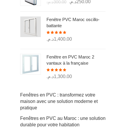
Le
Le
د.م.
250.00
د.م.
300.00
sur 5
prix
prix
initial
actuel
Fenêtre PVC Maroc oscillo-
était :
est :
battante
250.00د.م..
300.00د.م..
Note
5.00
د.م.
1,400.00
sur 5
Fenêtre en PVC Maroc 2
vantaux à la française
Note
5.00
د.م.
1,300.00
sur 5
Fenêtres en PVC : transformez votre
maison avec une solution moderne et
pratique
Fenêtres en PVC au Maroc : une solution
durable pour votre habitation