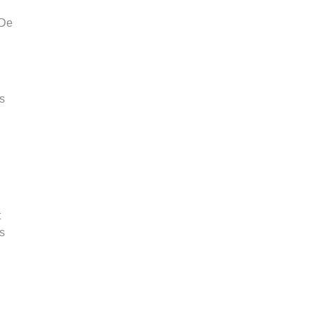
 De
s
t
s