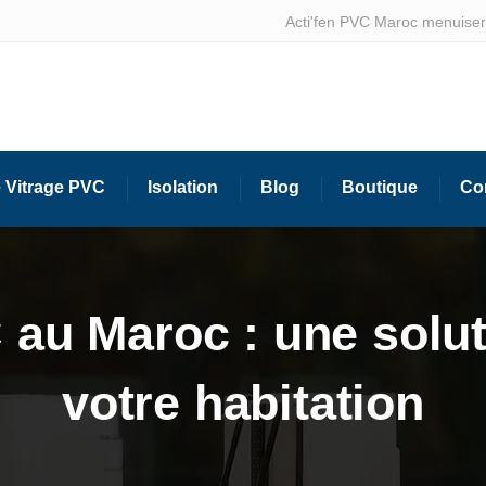
Acti'fen PVC Maroc menuiseri
 Vitrage PVC
Isolation
Blog
Boutique
Co
 au Maroc : une solut
votre habitation