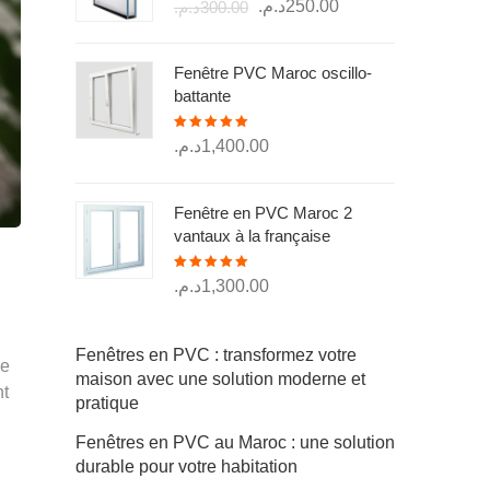
Le
Le
د.م.
250.00
د.م.
300.00
sur 5
prix
prix
initial
actuel
Fenêtre PVC Maroc oscillo-
était :
est :
battante
250.00د.م..
300.00د.م..
Note
5.00
د.م.
1,400.00
sur 5
Fenêtre en PVC Maroc 2
vantaux à la française
Note
5.00
د.م.
1,300.00
sur 5
Fenêtres en PVC : transformez votre
re
maison avec une solution moderne et
nt
pratique
Fenêtres en PVC au Maroc : une solution
durable pour votre habitation
g