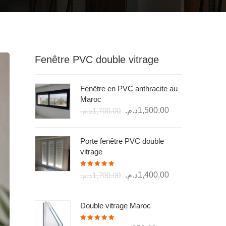
Fenêtre PVC double vitrage
Fenêtre en PVC anthracite au
Maroc
Le
Le
د.م.
1,500.00
د.م.
1,700.00
prix
prix
initial
actuel
Porte fenêtre PVC double
était :
est :
vitrage
1,500.00د.م..
1,700.00د.م..
Note
5.00
Le
Le
د.م.
1,400.00
د.م.
1,700.00
sur 5
prix
prix
initial
actuel
Double vitrage Maroc
était :
est :
1,400.00د.م..
1,700.00د.م..
Note
5.00