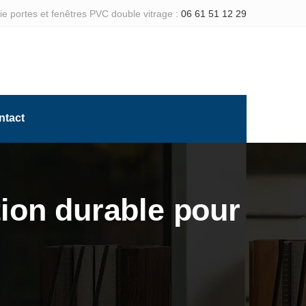
e portes et fenêtres PVC double vitrage :
06 61 51 12 29
ntact
ion durable pour