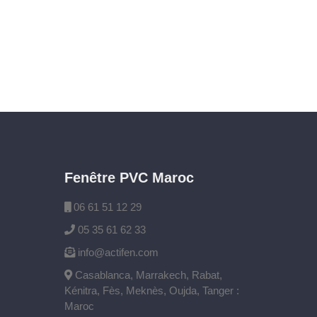
Fenêtre PVC Maroc
06 61 51 12 29
05 35 61 62 33
info@actifen.com
Casablanca, Marrakech, Rabat,
Kénitra, Fès, Meknès, Oujda, Tanger :
Maroc