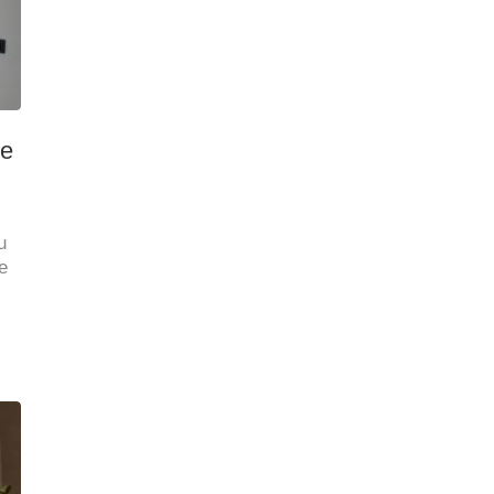
ne
u
e