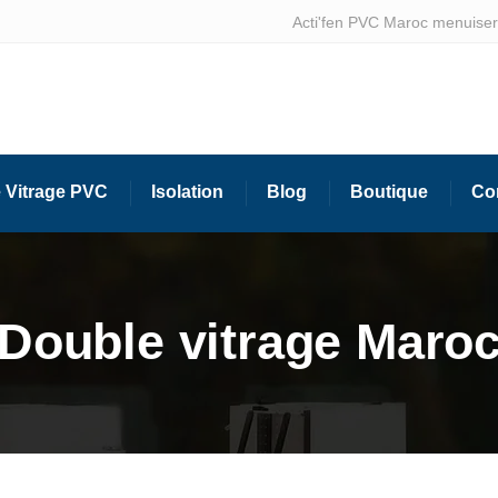
Acti'fen PVC Maroc menuiseri
 Vitrage PVC
Isolation
Blog
Boutique
Co
Double vitrage Maro