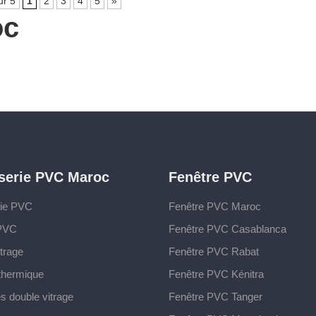
ur 5
1
2
3
4
5
»
oc
serie PVC Maroc
Fenêtre PVC
rie PVC
Fenêtre PVC Maroc
 PVC
Fenêtre PVC Casablanca
trage
Fenêtre PVC Rabat
 thermique
Fenêtre PVC Kénitra
s double vitrage
Fenêtre PVC Tanger