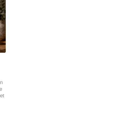
on
e
et