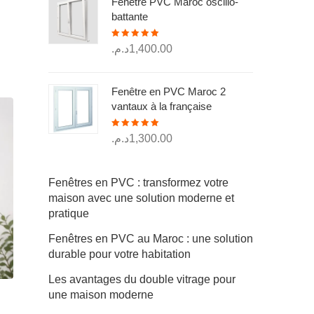
Fenêtre PVC Maroc oscillo-
était :
est :
battante
250.00د.م..
300.00د.م..
Note
5.00
د.م.
1,400.00
sur 5
Fenêtre en PVC Maroc 2
vantaux à la française
Note
5.00
د.م.
1,300.00
sur 5
Fenêtres en PVC : transformez votre
maison avec une solution moderne et
pratique
Fenêtres en PVC au Maroc : une solution
durable pour votre habitation
Les avantages du double vitrage pour
une maison moderne