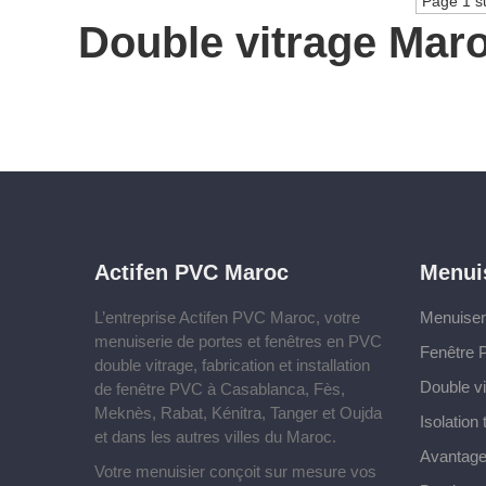
Page 1 s
Double vitrage Mar
Actifen PVC Maroc
Menui
L’entreprise Actifen PVC Maroc, votre
Menuise
menuiserie de portes et fenêtres en PVC
Fenêtre
double vitrage, fabrication et installation
Double vi
de fenêtre PVC à Casablanca, Fès,
Meknès, Rabat, Kénitra, Tanger et Oujda
Isolation
et dans les autres villes du Maroc.
Avantage
Votre menuisier conçoit sur mesure vos