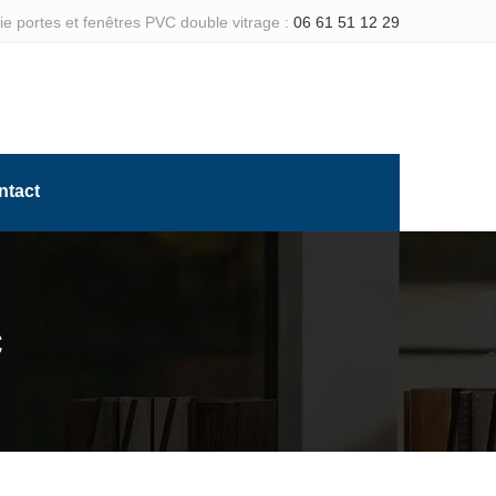
e portes et fenêtres PVC double vitrage :
06 61 51 12 29
ntact
c