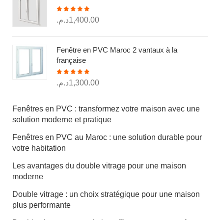
250.00د.م..
300.00د.م..
Note
5.00
د.م.
1,400.00
sur 5
Fenêtre en PVC Maroc 2 vantaux à la
française
Note
5.00
د.م.
1,300.00
sur 5
Fenêtres en PVC : transformez votre maison avec une
solution moderne et pratique
Fenêtres en PVC au Maroc : une solution durable pour
votre habitation
Les avantages du double vitrage pour une maison
moderne
Double vitrage : un choix stratégique pour une maison
plus performante