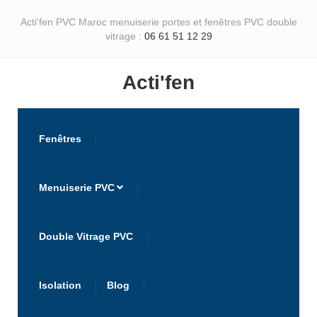
Acti'fen PVC Maroc menuiserie portes et fenêtres PVC double
vitrage :
06 61 51 12 29
Acti'fen
Fenêtres
Menuiserie PVC
Double Vitrage PVC
Isolation
Blog