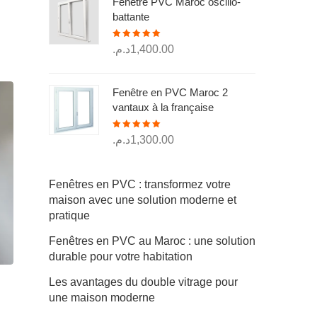
Fenêtre PVC Maroc oscillo-
était :
est :
battante
300.00د.م..
250.00د.م..
Note
5.00
د.م.
1,400.00
sur 5
Fenêtre en PVC Maroc 2
vantaux à la française
Note
5.00
د.م.
1,300.00
sur 5
Fenêtres en PVC : transformez votre
maison avec une solution moderne et
pratique
Fenêtres en PVC au Maroc : une solution
durable pour votre habitation
Les avantages du double vitrage pour
une maison moderne