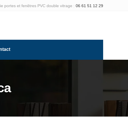
e portes et fenêtres PVC double vitrage :
06 61 51 12 29
ntact
ca