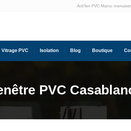
Acti'fen PVC Maroc menuiseri
 Vitrage PVC
Isolation
Blog
Boutique
Co
enêtre PVC Casablan