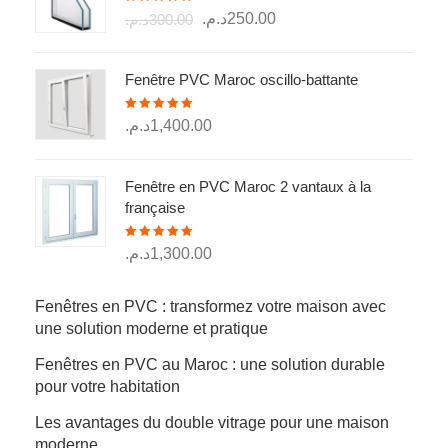
Note
5.00
Le
Le
د.م.
250.00
د.م.
300.00
sur 5
prix
prix
initial
actuel
Fenêtre PVC Maroc oscillo-battante
était :
est :
250.00د.م..
300.00د.م..
Note
5.00
د.م.
1,400.00
sur 5
Fenêtre en PVC Maroc 2 vantaux à la
française
Note
5.00
د.م.
1,300.00
sur 5
Fenêtres en PVC : transformez votre maison avec
une solution moderne et pratique
Fenêtres en PVC au Maroc : une solution durable
pour votre habitation
Les avantages du double vitrage pour une maison
moderne