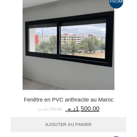
PROMO !
Fenêtre en PVC anthracite au Maroc
Le
Le
د.م.
1,500.00
د.م.
1,700.00
prix
prix
initial
actuel
AJOUTER AU PANIER
était :
est :
1,500.00د.م..
1,700.00د.م..