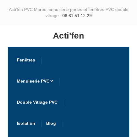
Acti'fen PVC Maroc menuiserie portes et fenêtres PVC double
vitrage :
06 61 51 12 29
Acti'fen
Fenêtres
Menuiserie PVC
Double Vitrage PVC
Isolation
Blog