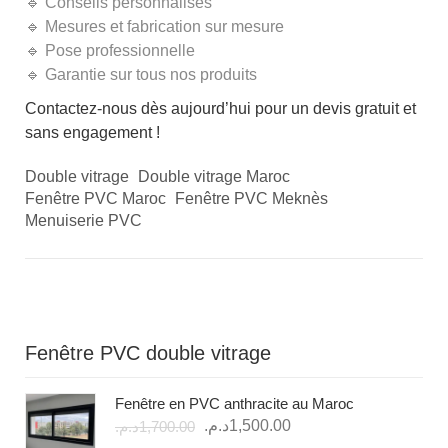
🔹 Conseils personnalisés
🔹 Mesures et fabrication sur mesure
🔹 Pose professionnelle
🔹 Garantie sur tous nos produits
Contactez-nous dès aujourd’hui pour un devis gratuit et
sans engagement !
Double vitrage
Double vitrage Maroc
Fenêtre PVC Maroc
Fenêtre PVC Meknès
Menuiserie PVC
Fenêtre PVC double vitrage
Fenêtre en PVC anthracite au Maroc
Le
Le
د.م.
1,500.00
د.م.
1,700.00
prix
prix