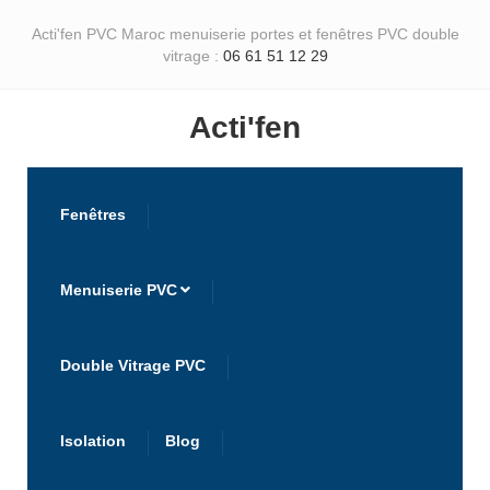
Acti'fen PVC Maroc menuiserie portes et fenêtres PVC double
vitrage :
06 61 51 12 29
Acti'fen
Fenêtres
Menuiserie PVC
Double Vitrage PVC
Isolation
Blog