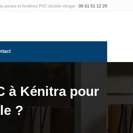
e portes et fenêtres PVC double vitrage :
06 61 51 12 29
ntact
C à Kénitra pour
le ?