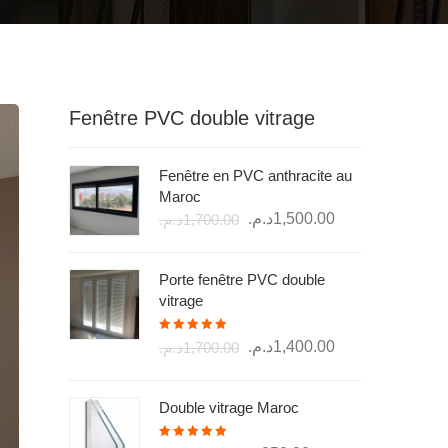
Fenêtre PVC double vitrage
Fenêtre en PVC anthracite au
Maroc
Le
Le
د.م.
1,500.00
د.م.
1,700.00
prix
prix
initial
actuel
Porte fenêtre PVC double
était :
est :
vitrage
1,500.00د.م..
1,700.00د.م..
Note
5.00
Le
Le
د.م.
1,400.00
د.م.
1,700.00
sur 5
prix
prix
initial
actuel
Double vitrage Maroc
était :
est :
1,400.00د.م..
1,700.00د.م..
Note
5.00