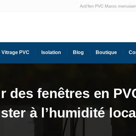
Acti'fen PVC Maroc menuiseri
 Vitrage PVC
Isolation
Blog
Boutique
Co
r des fenêtres en PV
ister à l’humidité loca