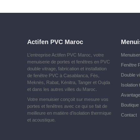
Actifen PVC Maroc
Menui
L’entreprise Actifen PVC Maroc, votre
Menuise
menuiserie de portes et fenêtres en PVC
Fenêtre
double vitrage, fabrication et installation
Double vi
de fenêtre PVC à Casablanca, Fès,
Meknès, Rabat, Kénitra, Tanger et Oujda
Isolation
et dans les autres villes du Maroc.
Avantage
Votre menuisier conçoit sur mesure vos
Boutique
portes et fenêtres avec ce qui se fait de
meilleure en matière d’isolation thermique
Contact
et acoustique.