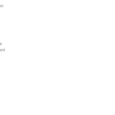
un
e
ant