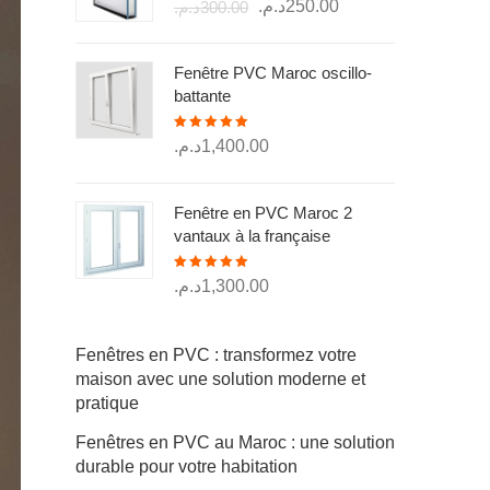
Le
Le
د.م.
250.00
د.م.
300.00
sur 5
prix
prix
initial
actuel
Fenêtre PVC Maroc oscillo-
était :
est :
battante
250.00د.م..
300.00د.م..
Note
5.00
د.م.
1,400.00
sur 5
Fenêtre en PVC Maroc 2
vantaux à la française
Note
5.00
د.م.
1,300.00
sur 5
Fenêtres en PVC : transformez votre
maison avec une solution moderne et
pratique
Fenêtres en PVC au Maroc : une solution
durable pour votre habitation