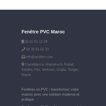
Fenêtre PVC Maroc
06 61 51 12 29
05 35 61 62 33
info@actifen.com
Casablanca, Marrakech, Rabat,
Kénitra, Fès, Meknès, Oujda, Tanger :
Maroc
Fenêtres en PVC : transformez votre
maison avec une solution moderne et
pratique