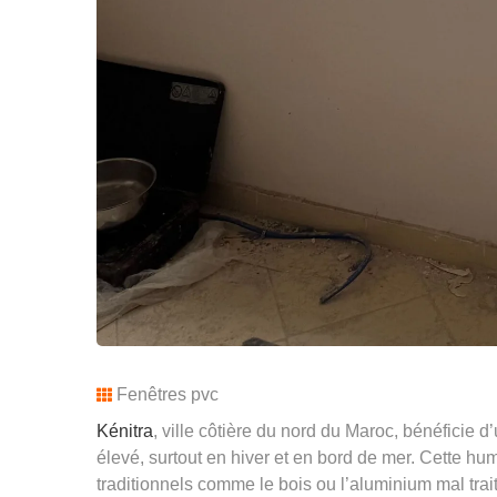
Fenêtres pvc
Kénitra
, ville côtière du nord du Maroc, bénéficie 
élevé, surtout en hiver et en bord de mer. Cette hu
traditionnels comme le bois ou l’aluminium mal trai