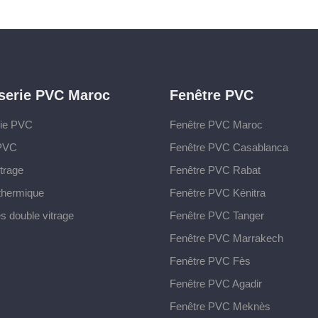
serie PVC Maroc
Fenêtre PVC
rie PVC
Fenêtre PVC Maroc
 PVC
Fenêtre PVC Casablanca
trage
Fenêtre PVC Rabat
 thermique
Fenêtre PVC Kénitra
s double vitrage
Fenêtre PVC Tanger
Fenêtre PVC Marrakech
Fenêtre PVC Fès
Fenêtre PVC Agadir
Fenêtre PVC Meknès